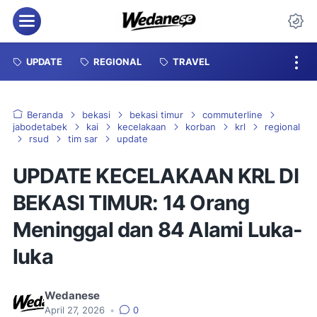
Menu
Da
UPDATE
REGIONAL
TRAVEL
Beranda
bekasi
bekasi timur
commuterline
jabodetabek
kai
kecelakaan
korban
krl
regional
rsud
tim sar
update
UPDATE KECELAKAAN KRL DI
BEKASI TIMUR: 14 Orang
Meninggal dan 84 Alami Luka-
luka
Wedanese
April 27, 2026
•
0