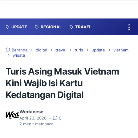
UPDATE
REGIONAL
TRAVEL
Beranda
digital
travel
turis
update
vietnam
wisata
Turis Asing Masuk Vietnam
Kini Wajib Isi Kartu
Kedatangan Digital
Wedanese
April 23, 2026
•
0
2
menit membaca